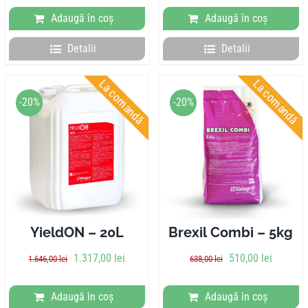
Adaugă în coș
Adaugă în coș
Detalii
Detalii
La comandă
La comandă
-20%
-20%
YieldON – 20L
Brexil Combi – 5kg
1.317,00
lei
510,00
lei
1.646,00
lei
638,00
lei
Adaugă în coș
Adaugă în coș