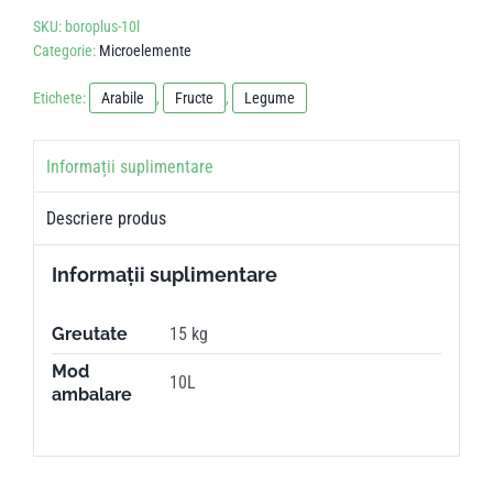
SKU:
boroplus-10l
Categorie:
Microelemente
Etichete:
Arabile
,
Fructe
,
Legume
Informații suplimentare
Descriere produs
Informații suplimentare
Greutate
15 kg
Mod
10L
ambalare