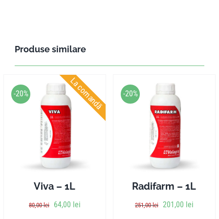
Produse similare
La comandă
-20%
-20%
Viva – 1L
Radifarm – 1L
64,00
lei
201,00
lei
80,00
lei
251,00
lei