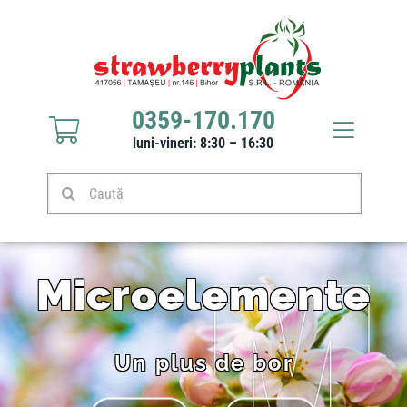
0359-170.170
luni-vineri: 8:30 – 16:30
Răsaduri căpșuni
Stoloni căpșuni
Microelemente
Produse
Un plus de bor
Culturi