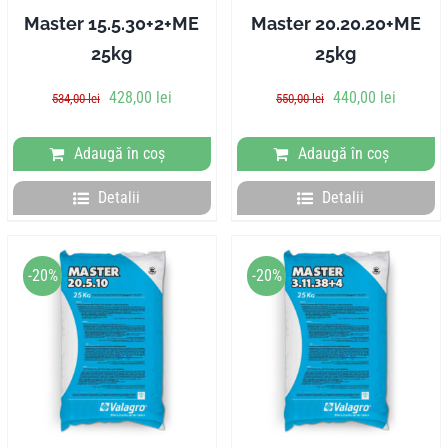
Master 15.5.30+2+ME
Master 20.20.20+ME
25kg
25kg
Prețul
Prețul
Prețul
Prețul
428,00
lei
440,00
lei
534,00
lei
550,00
lei
inițial
curent
inițial
curent
a
este:
a
este:
Adaugă în coș
Adaugă în coș
fost:
428,00 lei.
fost:
440,00 l
534,00 lei.
550,00 lei.
Detalii
Detalii
-20%
-20%