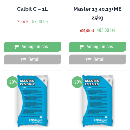
Calbit C – 1L
Master 13.40.13+ME
25kg
Prețul
Prețul
57,00
lei
71,00
lei
inițial
curent
Prețul
Prețul
485,00
lei
607,00
lei
a
este:
inițial
curent
fost:
57,00 lei.
a
este:
Adaugă în coș
Adaugă în coș
71,00 lei.
fost:
485,00 l
607,00 lei.
Detalii
Detalii
-20%
-20%