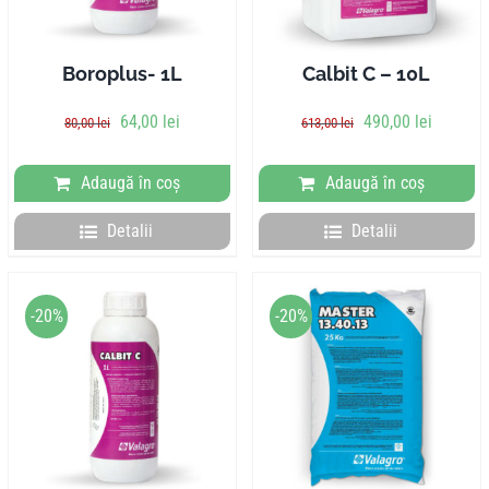
Boroplus- 1L
Calbit C – 10L
Prețul
Prețul
Prețul
Prețul
64,00
lei
490,00
lei
80,00
lei
613,00
lei
inițial
curent
inițial
curent
a
este:
a
este:
Adaugă în coș
Adaugă în coș
fost:
64,00 lei.
fost:
490,00 l
80,00 lei.
613,00 lei.
Detalii
Detalii
-20%
-20%