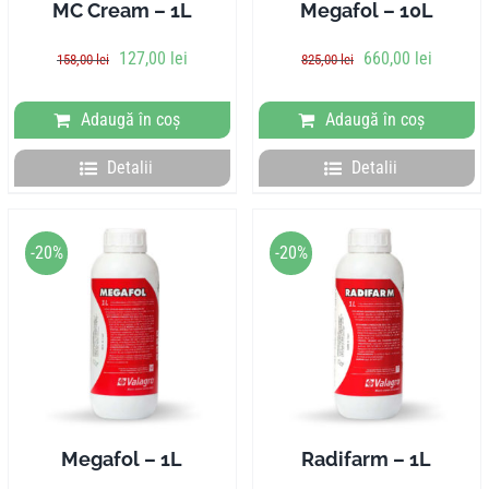
MC Cream – 1L
Megafol – 10L
Prețul
Prețul
Prețul
Prețul
127,00
lei
660,00
lei
158,00
lei
825,00
lei
inițial
curent
inițial
curent
a
este:
a
este:
Adaugă în coș
Adaugă în coș
fost:
127,00 lei.
fost:
660,00 l
158,00 lei.
825,00 lei.
Detalii
Detalii
-20%
-20%
Megafol – 1L
Radifarm – 1L