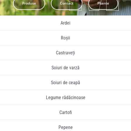
Produse
Contact
Pliante
Pliante
Ardei
Contact
Roșii
Contul meu
Castraveți
Coșul meu
Soiuri de varză
Caută
Soiuri de ceapă
Legume rădăcinoase
Cartofi
Pepene