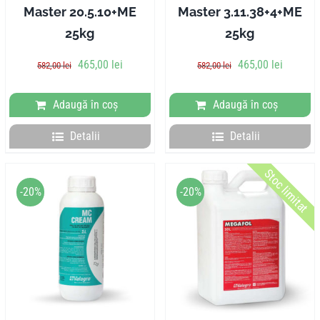
Master 20.5.10+ME
Master 3.11.38+4+ME
25kg
25kg
Prețul
Prețul
Prețul
Prețul
465,00
lei
465,00
lei
582,00
lei
582,00
lei
inițial
curent
inițial
curent
a
este:
a
este:
Adaugă în coș
Adaugă în coș
fost:
465,00 lei.
fost:
465,00 l
582,00 lei.
582,00 lei.
Detalii
Detalii
Stoc limitat
-20%
-20%