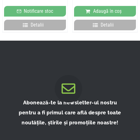
inițial
curent
inițial
curent
a
este:
a
este:
Notificare stoc
Adaugă în coș
fost:
492,84 lei.
fost:
64,00 lei.
616,05 lei.
80,00 lei.
Detalii
Detalii
Abonează-te la newsletter-ul nostru
pentru a fi primul care află despre toate
noutățile, știrile și promoțiile noastre!