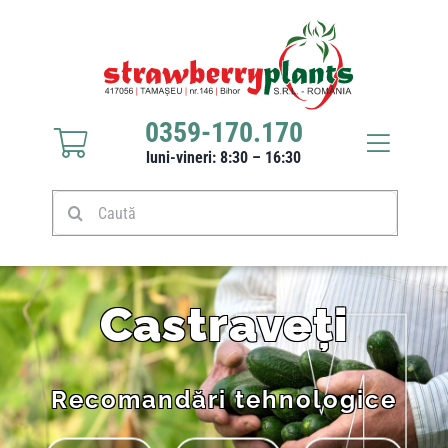
Sari
la
conținut
0359-170.170
Toggle
luni-vineri: 8:30 – 16:30
Navigat
Răsaduri căpșuni
Caută
Stoloni căpșuni
Castraveți
Produse
Recomandări tehnologice
Culturi