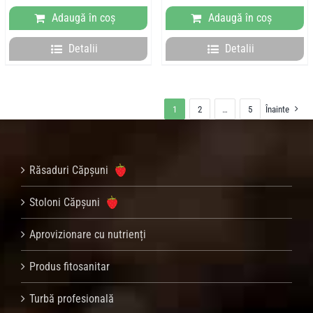
a
este:
a
este:
Adaugă în coș
Adaugă în coș
fost:
57,00 lei.
fost:
420,00 l
71,00 lei.
525,00 lei.
Detalii
Detalii
1
2
…
5
Înainte
Răsaduri Căpșuni
Stoloni Căpșuni
Aprovizionare cu nutrienți
Produs fitosanitar
Turbă profesională