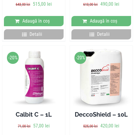
Prețul
Prețul
Prețul
Prețul
515,00
lei
490,00
lei
643,00
lei
613,00
lei
inițial
curent
inițial
curent
a
este:
a
este:
Adaugă în coș
Adaugă în coș
fost:
515,00 lei.
fost:
490,00 l
643,00 lei.
613,00 lei.
Detalii
Detalii
-20%
-20%
Calbit C – 1L
DeccoShield – 10L
Prețul
Prețul
Prețul
Prețul
57,00
lei
420,00
lei
71,00
lei
525,00
lei
inițial
curent
inițial
curent