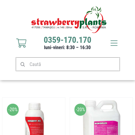
Sari
la
conținut
0359-170.170
Toggle
luni-vineri: 8:30 – 16:30
Navigat
Răsaduri căpșuni
Caută
Stoloni căpșuni
Produse
-20%
-20%
Culturi