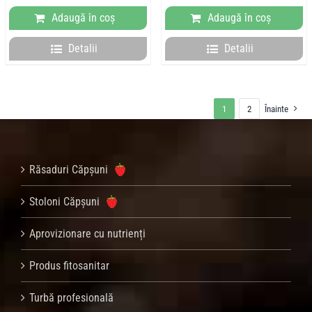
a
este:
a
este:
Adaugă în coș
Adaugă în coș
fost:
144,00 lei.
fost:
694,00 l
180,00 lei.
867,00 lei.
Detalii
Detalii
1
2
Înainte
Răsaduri Căpșuni
Stoloni Căpșuni
Aprovizionare cu nutrienți
Produs fitosanitar
Turbă profesională