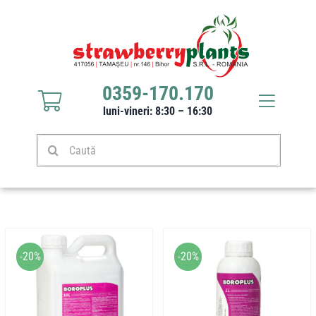
Sari
la
conținut
0359-170.170
Toggle
luni-vineri: 8:30 – 16:30
Navigat
Răsaduri căpșuni
Caută
Stoloni căpșuni
Produse
-20%
-20%
Culturi