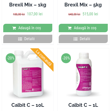
Brexil Mix – 1kg
Brexil Mix – 5kg
Prețul
Prețul
Prețul
Prețul
107,00
lei
515,00
lei
133,00
lei
643,00
lei
inițial
curent
inițial
curent
a
este:
a
este:
Adaugă în coș
Adaugă în coș
fost:
107,00 lei.
fost:
515,00 l
133,00 lei.
643,00 lei.
Detalii
Detalii
La comandă
-20%
-20%
Calbit C – 10L
Calbit C – 1L