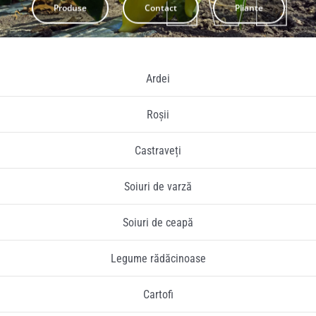
Produse
Contact
Pliante
Pliante
Contact
Ardei
Contul meu
Roșii
Castraveți
Coșul meu
Soiuri de varză
Caută
Soiuri de ceapă
Legume rădăcinoase
Cartofi