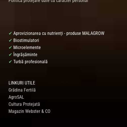
Politica protejare date cu caracter personal
✔
Aprovizionarea cu nutrienți - produse MALAGROW
✔
Biostimulatori
✔
Microelemente
✔
Îngrășăminte
✔
Turbă profesională
LINKURI UTILE
Grădina Fertilă
AgroSAL
Cultura Protejată
Magazin Webster & CO