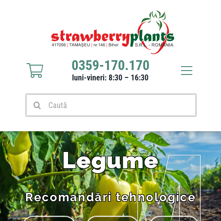
Sari
la
conținut
0359-170.170
Toggle
luni-vineri: 8:30 – 16:30
Navigat
Răsaduri căpșuni
Caută
Stoloni căpșuni
Legume
Produse
Recomandări tehnologice
Culturi