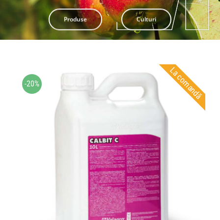
Pliante
Produse
Culturi
Contact
La comandă
Contul meu
-20%
Coșul meu