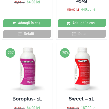
25kg
64,00
lei
80,00
lei
440,00
lei
550,00
lei
Adaugă în coș
Adaugă în coș
Detalii
Detalii
-20%
-20%
Boroplus- 1L
Sweet – 1L
64,00
lei
187,00
lei
80,00
lei
233,00
lei