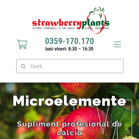
0359-170.170
luni-vineri: 8:30 – 16:30
Răsaduri căpșuni
Stoloni căpșuni
Microelemente
Produse
Supliment profesional de
Culturi
calciu