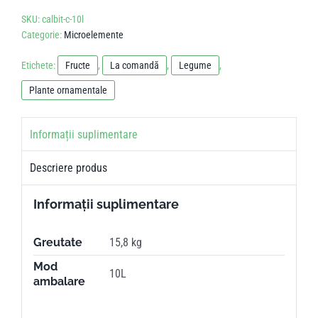
SKU:
calbit-c-10l
Categorie:
Microelemente
Etichete:
Fructe
,
La comandă
,
Legume
,
Plante ornamentale
Informații suplimentare
Descriere produs
Informații suplimentare
Greutate
15,8 kg
Mod
10L
ambalare