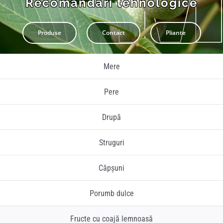
Recomandări tehnologice
Pliante
Produse
Contact
Pliante
Contact
Mere
Contul meu
Pere
Coșul meu
Drupă
Caută
Struguri
Căpșuni
Porumb dulce
Fructe cu coajă lemnoasă