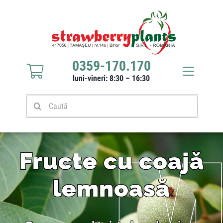
Sari
la
conținut
0359-170.170
Toggle
luni-vineri: 8:30 – 16:30
Navigat
Răsaduri căpșuni
Caută
Stoloni căpșuni
Fructe cu coajă
Produse
lemnoasă
Culturi