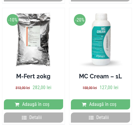
-10%
-20%
M-Fert 20kg
MC Cream – 1L
Prețul
Prețul
Prețul
Prețul
282,00
lei
127,00
lei
313,00
lei
158,00
lei
inițial
curent
inițial
curent
a
este:
a
este:
Adaugă în coș
Adaugă în coș
fost:
282,00 lei.
fost:
127,00 l
313,00 lei.
158,00 lei.
Detalii
Detalii