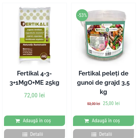
-53%
Fertikal 4-3-
Fertikal peleți de
3+1MgO+ME 25kg
gunoi de grajd 3,5
kg
72,00
lei
Prețul
Prețul
25,00
lei
53,00
lei
inițial
curent
a
este:
Adaugă în coș
Adaugă în coș
fost:
25,00 lei.
53,00 lei.
Detalii
Detalii