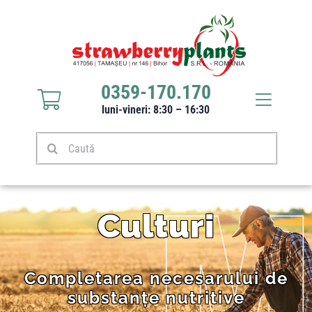
Sari
la
conținut
0359-170.170
Toggle
luni-vineri: 8:30 – 16:30
Navigat
Răsaduri căpșuni
Caută
Stoloni căpșuni
Culturi
Produse
Completarea necesarului de
Culturi
substanțe nutritive