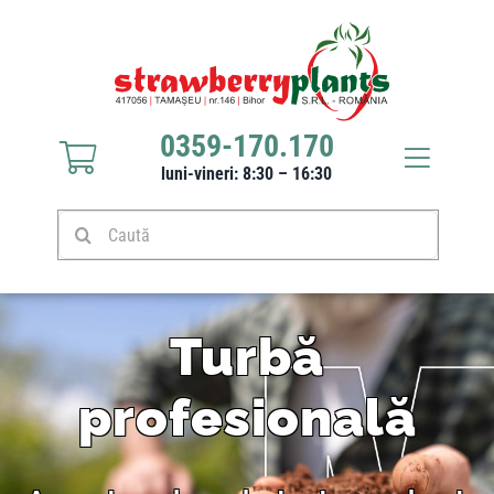
0359-170.170
luni-vineri: 8:30 – 16:30
Răsaduri căpșuni
Stoloni căpșuni
Turbă
Produse
profesională
Culturi