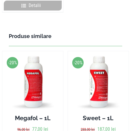
Detalii
Produse similare
-20%
-20%
Megafol – 1L
Sweet – 1L
77,00
lei
187,00
lei
96,00
lei
233,00
lei