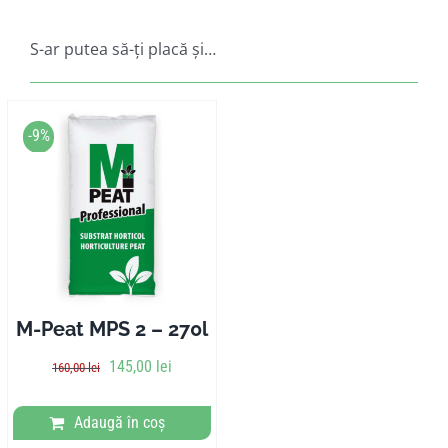
S-ar putea să-ți placă și…
-9%
M-Peat MPS 2 – 270l
145,00
lei
160,00
lei
Adaugă în coș