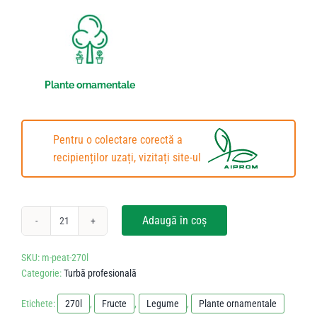
Plante ornamentale
Pentru o colectare corectă a
recipienților uzați, vizitați site-ul
Adaugă în coș
SKU:
m-peat-270l
Categorie:
Turbă profesională
Etichete:
270l
,
Fructe
,
Legume
,
Plante ornamentale