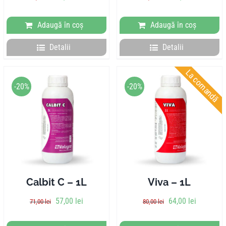
Adaugă în coș
Adaugă în coș
Detalii
Detalii
La comandă
-20%
-20%
Calbit C – 1L
Viva – 1L
57,00
lei
64,00
lei
71,00
lei
80,00
lei