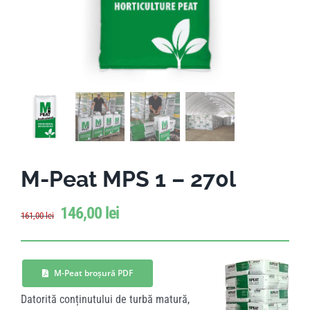
M-Peat MPS 1 – 270l
146,00
lei
161,00
lei
M-Peat broșură PDF
Datorită conținutului de turbă matură,