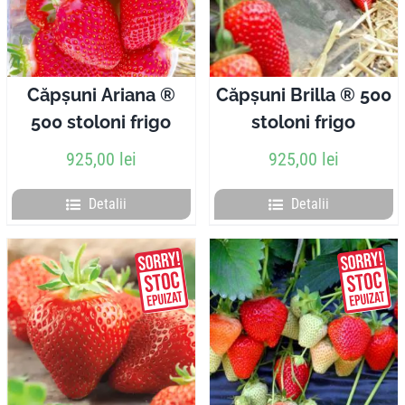
Pliante
Contact
Căpșuni Ariana ®
Căpșuni Brilla ® 500
500 stoloni frigo
stoloni frigo
Contul meu
925,00
lei
925,00
lei
Coșul meu
Detalii
Detalii
Caută