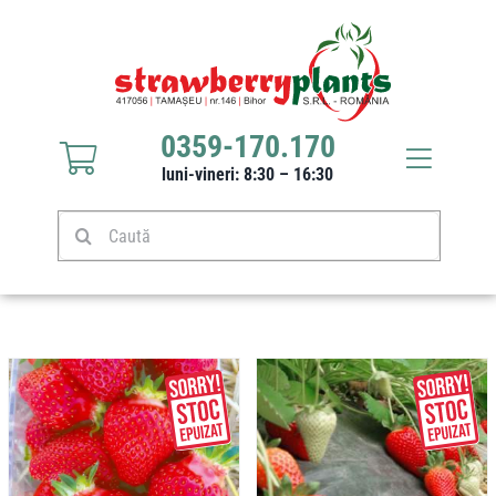
Sari
la
conținut
0359-170.170
Toggle
luni-vineri: 8:30 – 16:30
Navigat
Răsaduri căpșuni
Caută
Stoloni căpșuni
Produse
Culturi