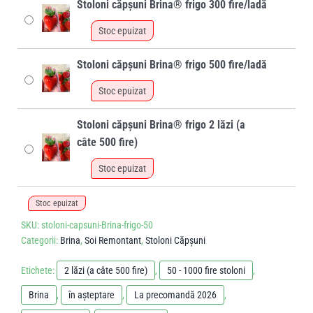
Stoloni căpșuni Brina® frigo 300 fire/ladă
Stoc epuizat
Stoloni căpșuni Brina® frigo 500 fire/ladă
Stoc epuizat
Stoloni căpșuni Brina® frigo 2 lăzi (a
câte 500 fire)
Stoc epuizat
Stoc epuizat
SKU:
stoloni-capsuni-Brina-frigo-50
Categorii:
Brina
,
Soi Remontant
,
Stoloni Căpșuni
Etichete:
2 lăzi (a câte 500 fire)
,
50 - 1000 fire stoloni
,
Brina
,
în așteptare
,
La precomandă 2026
,