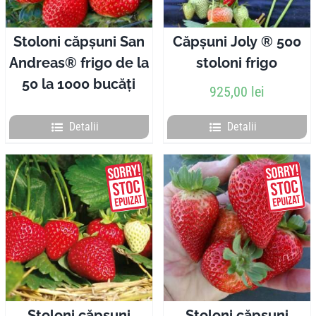
Stoloni căpșuni San
Căpșuni Joly ® 500
Andreas® frigo de la
stoloni frigo
50 la 1000 bucăți
925,00
lei
Detalii
Detalii
Stoloni căpșuni
Stoloni căpșuni