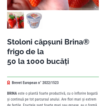
Stoloni căpșuni Brina®
frigo de la
50 la 1000 bucăți
Brevet European n° 2022/1523
BRINA
este o plantă foarte productivă, cu o înflorire bogată
și continuă pe tot parcursul anului. Are flori mari și extrem
de fertile. Fructele sunt foarte mari sau groase, au o formă