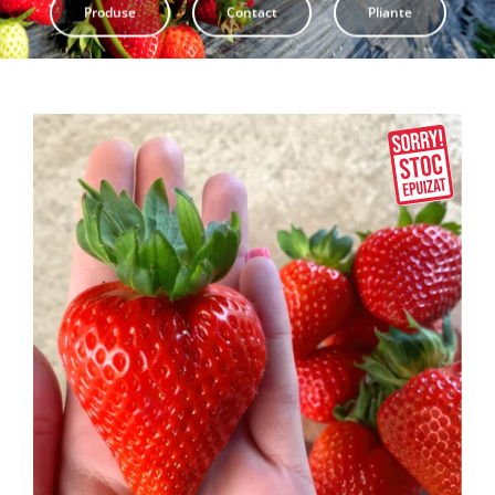
Produse
Contact
Pliante
Pliante
Contact
Contul meu
Coșul meu