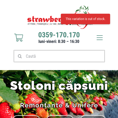
This variation is out of stock.
0359-170.170
luni-vineri: 8:30 – 16:30
Răsaduri căpșuni
Stoloni căpșuni
Stoloni căpșuni
Produse
Remontante & Unifere
Culturi