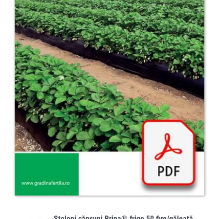
Stoloni căpșuni Brina® frigo 50 fire/găleată