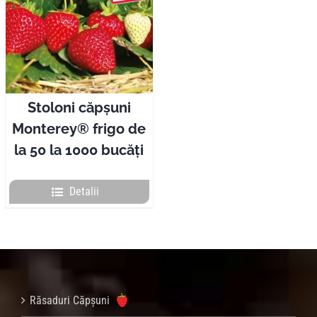
Stoloni căpșuni
Monterey® frigo de
la 50 la 1000 bucăți
Detalii
Răsaduri Căpșuni