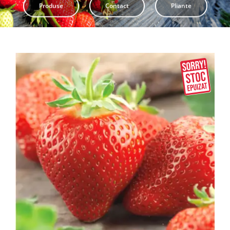
Produse
Contact
Pliante
Pliante
Contact
Contul meu
Coșul meu