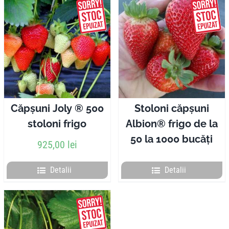
Căpșuni Joly ® 500
Stoloni căpșuni
stoloni frigo
Albion® frigo de la
50 la 1000 bucăți
925,00
lei
Detalii
Detalii