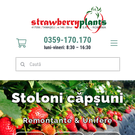
0359-170.170
luni-vineri: 8:30 – 16:30
Răsaduri căpșuni
Stoloni căpșuni
Stoloni căpșuni
Produse
Remontante & Unifere
Culturi