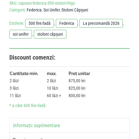
SKU:
capsuni-federica-500-stoloni-frigo
Categorii:
Federica
,
Soi Unifer
,
Stoloni Căpșuni
Etichete:
500 fire/ladă
,
Federica
,
La precomandă 2026
,
soi unifer
,
stoloni căpșuni
Discount comenzi:
Cantitate min.
max.
Preț unitar
2
2
875,00
lei
3
10
825,00
lei
11
60
800,00
lei
Informații suplimentare