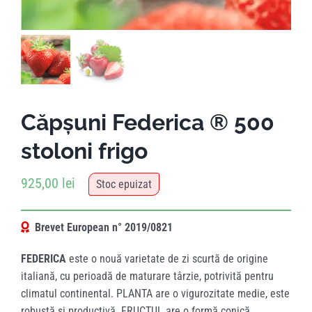
Căpșuni Federica ® 500
stoloni frigo
925,00
lei
Stoc epuizat
Brevet European n° 2019/0821
FEDERICA
este o nouă varietate de zi scurtă de origine
italiană, cu perioadă de maturare târzie, potrivită pentru
climatul continental. PLANTA are o vigurozitate medie, este
robustă și productivă. FRUCTUL are o formă conică