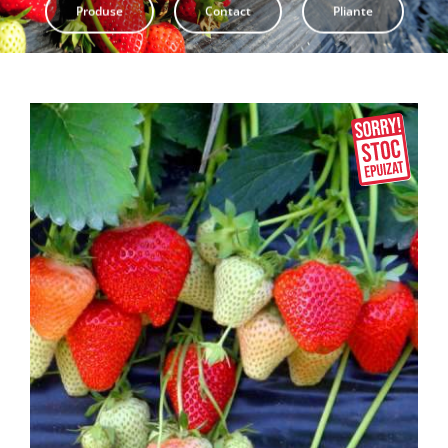
Produse
Contact
Pliante
Pliante
Contact
Contul meu
Coșul meu