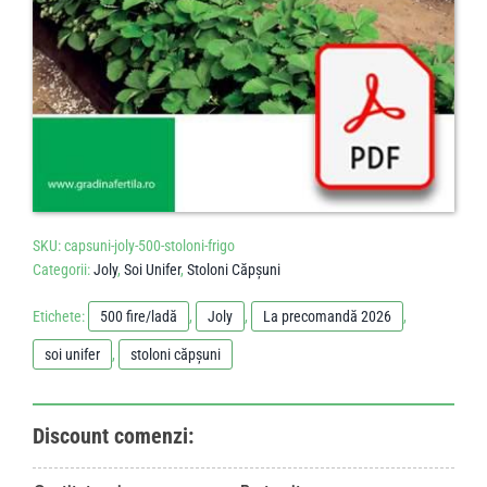
SKU:
capsuni-joly-500-stoloni-frigo
Categorii:
Joly
,
Soi Unifer
,
Stoloni Căpșuni
Etichete:
500 fire/ladă
,
Joly
,
La precomandă 2026
,
soi unifer
,
stoloni căpșuni
Discount comenzi: