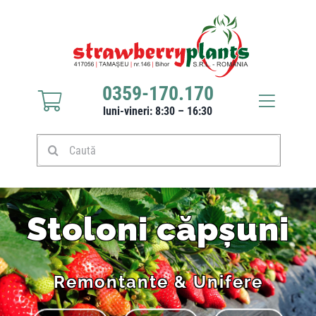
0359-170.170
luni-vineri: 8:30 – 16:30
Răsaduri căpșuni
Stoloni căpșuni
Stoloni căpșuni
Produse
Remontante & Unifere
Culturi