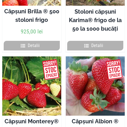
Căpșuni Brilla ® 500
Stoloni căpșuni
stoloni frigo
Karima® frigo de la
50 la 1000 bucăți
925,00
lei
Detalii
Detalii
Căpșuni Monterey®
Căpșuni Albion ®