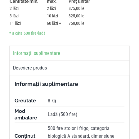
Cantitate min.
max.
Preț unitar
2
2
875,00
lei
3
10
825,00
lei
11
60
750,00
lei
Informații suplimentare
Descriere produs
Informații suplimentare
Greutate
8 kg
Mod
Ladă (500 fire)
ambalare
500 fire stoloni frigo, categoria
Conținut
biologică A standard, dimensiune