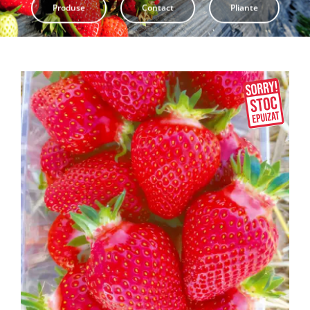
Produse
Contact
Pliante
Pliante
Contact
Contul meu
Coșul meu