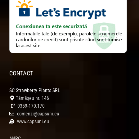
CONTACT
SC Strawberry Plants SRL
Tămășeu nr. 146
0359-170.170
comenzi@capsuni.eu
www.capsuni.eu
ANPC