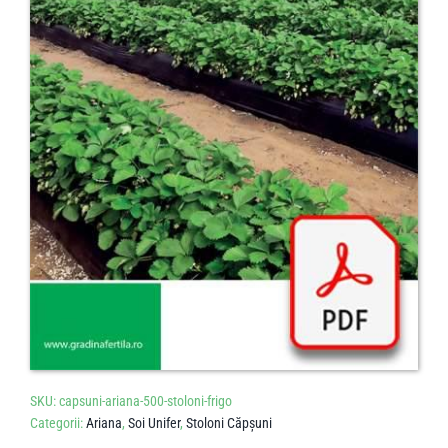
SKU:
capsuni-ariana-500-stoloni-frigo
Categorii:
Ariana
,
Soi Unifer
,
Stoloni Căpșuni