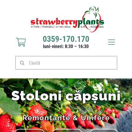
0359-170.170
luni-vineri: 8:30 – 16:30
Răsaduri căpșuni
Stoloni căpșuni
Stoloni căpșuni
Produse
Remontante & Unifere
Culturi