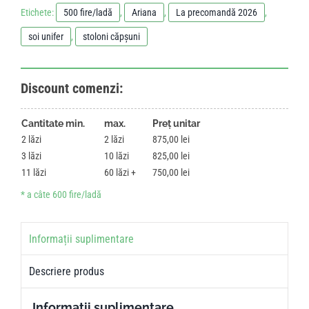
Etichete:
500 fire/ladă
,
Ariana
,
La precomandă 2026
,
soi unifer
,
stoloni căpșuni
Discount comenzi:
Cantitate min.
max.
Preț unitar
2
2
875,00
lei
3
10
825,00
lei
11
60
750,00
lei
Informații suplimentare
Descriere produs
Informații suplimentare