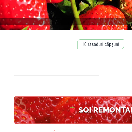
10 răsaduri căpșuni
SOI REMONTA