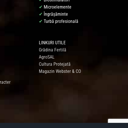
✔
Microelemente
✔
Îngrășăminte
✔
Turbă profesională
LINKURI UTILE
Grădina Fertilă
AgroSAL
Cultura Protejată
Magazin Webster & CO
racter