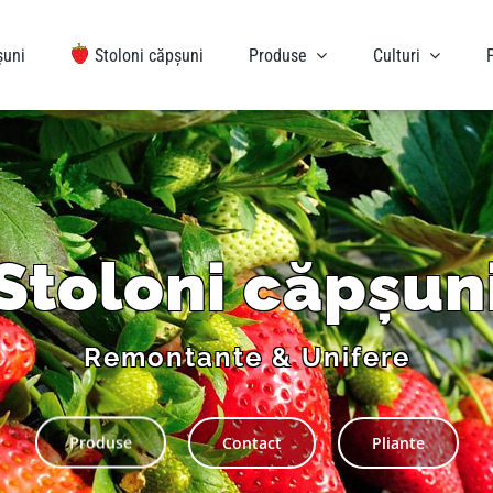
șuni
Stoloni căpșuni
Produse
Culturi
Stoloni căpșun
Remontante & Unifere
Produse
Contact
Pliante