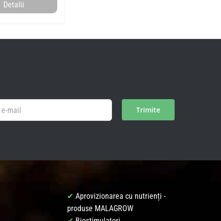
Detalii
✔
Aprovizionarea cu nutrienți -
produse MALAGROW
✔
Biostimulatori