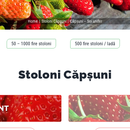
Home
Stoloni Căpșuni
Căpșuni – Soi unifer
50 – 1000 fire stoloni
500 fire stoloni / ladă
Stoloni Căpșuni
NT