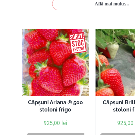
Află mai multe…
Căpșuni Ariana ® 500
Căpșuni Bril
stoloni frigo
stoloni 
925,00
lei
925,00