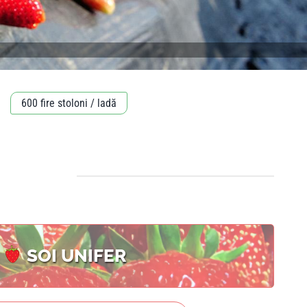
600 fire stoloni / ladă
SOI UNIFER