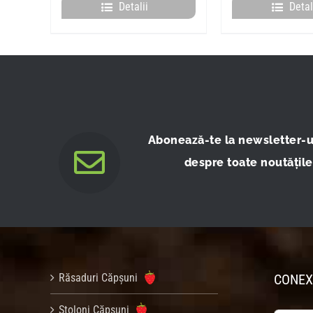
Detalii
Detal
Abonează-te la newsletter-ul
despre toate noutățile,
Răsaduri Căpșuni
CONEX
Stoloni Căpșuni