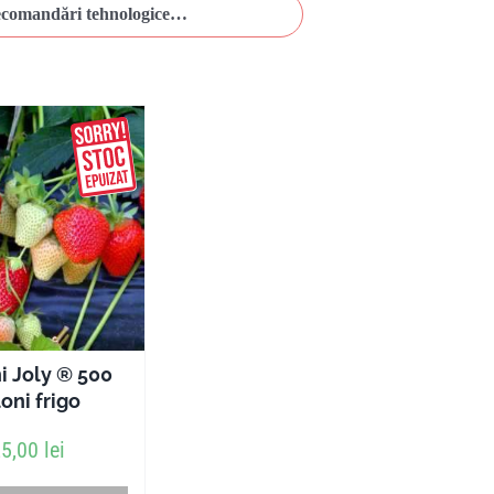
comandări tehnologice…
i Joly ® 500
oni frigo
25,00
lei