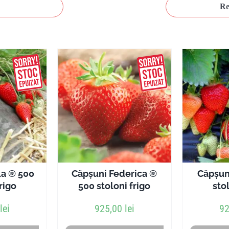
Re
la ® 500
Căpșuni Federica ®
Căpșun
frigo
500 stoloni frigo
stol
lei
925,00
lei
9