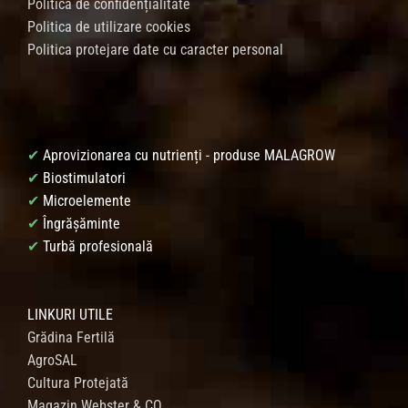
Politica de confidențialitate
Politica de utilizare cookies
Politica protejare date cu caracter personal
✔
Aprovizionarea cu nutrienți - produse MALAGROW
✔
Biostimulatori
✔
Microelemente
✔
Îngrășăminte
✔
Turbă profesională
LINKURI UTILE
Grădina Fertilă
AgroSAL
Cultura Protejată
Magazin Webster & CO