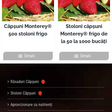
Pliante
Contact
Căpșuni Monterey®
Stoloni căpșuni
500 stoloni frigo
Monterey® frigo de
Contul meu
la 50 la 1000 bucăți
Coșul meu
Detalii
Detalii
Caută
Răsaduri Căpșuni
Stoloni Căpșuni
Aprovizionare cu nutrienți