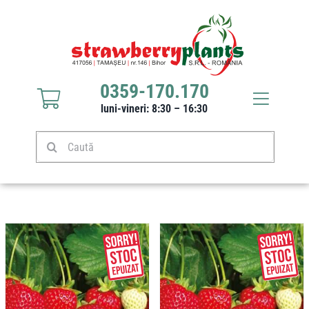
Sari
la
conținut
0359-170.170
Toggle
luni-vineri: 8:30 – 16:30
Navigat
Răsaduri căpșuni
Caută
Stoloni căpșuni
Produse
Culturi