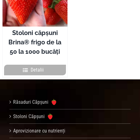
Pliante
Contact
Stoloni căpșuni
Brina® frigo de la
Contul meu
50 la 1000 bucăți
Coșul meu
Detalii
Caută
Răsaduri Căpșuni
Stoloni Căpșuni
Aprovizionare cu nutrienți