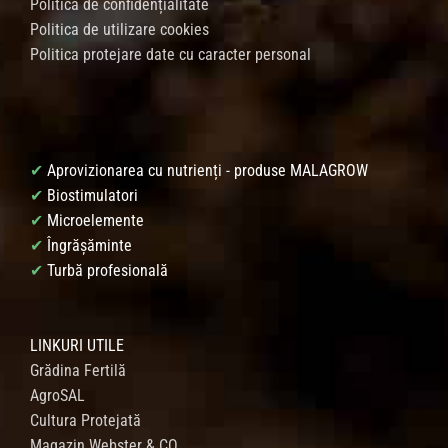
Politica de confidențialitate
Politica de utilizare cookies
Politica protejare date cu caracter personal
✔
Aprovizionarea cu nutrienți - produse MALAGROW
✔
Biostimulatori
✔
Microelemente
✔
Îngrășăminte
✔
Turbă profesională
LINKURI UTILE
Grădina Fertilă
AgroSAL
Cultura Protejată
Magazin Webster & CO