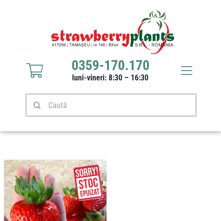
Sari
la
conținut
0359-170.170
Toggle
luni-vineri: 8:30 – 16:30
Navigat
Răsaduri căpșuni
Caută
Stoloni căpșuni
Produse
Culturi