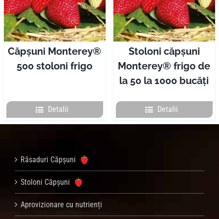
Pliante
Contact
Căpșuni Monterey®
Stoloni căpșuni
500 stoloni frigo
Monterey® frigo de
Contul meu
la 50 la 1000 bucăți
Coșul meu
Detalii
Detalii
Caută
Răsaduri Căpșuni
Stoloni Căpșuni
Aprovizionare cu nutrienți