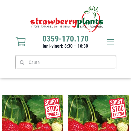
Sari
la
conținut
0359-170.170
Toggle
luni-vineri: 8:30 – 16:30
Navigat
Răsaduri căpșuni
Caută
Stoloni căpșuni
Produse
Culturi