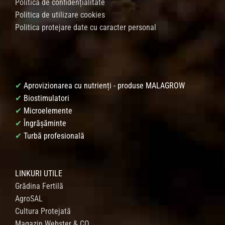
Politica de confidențialitate
Politica de utilizare cookies
Politica protejare date cu caracter personal
✔
Aprovizionarea cu nutrienți - produse MALAGROW
✔
Biostimulatori
✔
Microelemente
✔
Îngrășăminte
✔
Turbă profesională
LINKURI UTILE
Grădina Fertilă
AgroSAL
Cultura Protejată
Magazin Webster & CO