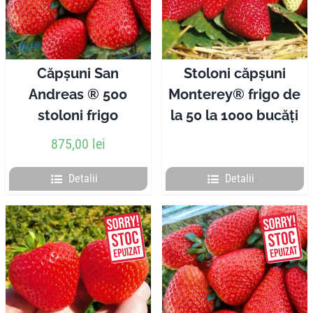
Pliante
Contact
Căpșuni San
Stoloni căpșuni
Andreas ® 500
Monterey® frigo de
Contul meu
stoloni frigo
la 50 la 1000 bucăți
875,00
lei
Coșul meu
Detalii
Detalii
Caută