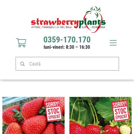
Sari
la
conținut
0359-170.170
Toggle
luni-vineri: 8:30 – 16:30
Navigat
Răsaduri căpșuni
Caută
Stoloni căpșuni
Produse
Culturi