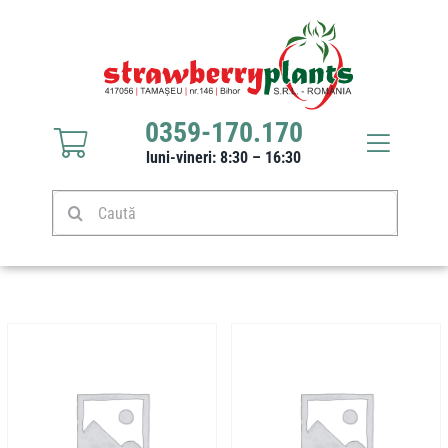
Sari
la
conținut
0359-170.170
Toggle
luni-vineri: 8:30 – 16:30
Navigat
Răsaduri căpșuni
Caută
Stoloni căpșuni
Produse
Culturi