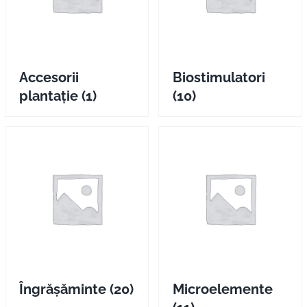
Pliante
Contact
Accesorii
Biostimulatori
plantație
(1)
(10)
Contul meu
Coșul meu
Caută
Îngrășăminte
(20)
Microelemente