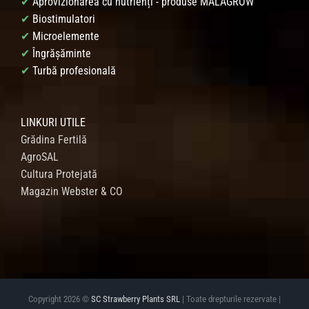
✔
Aprovizionarea cu nutrienți - produse MALAGROW
✔
Biostimulatori
✔
Microelemente
✔
Îngrășăminte
✔
Turbă profesională
LINKURI UTILE
Grădina Fertilă
AgroSAL
Cultura Protejată
Magazin Webster & CO
Copyright 2026 ©
SC Strawberry Plants SRL
| Toate drepturile rezervate |