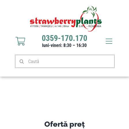
Sari
la
conținut
0359-170.170
Toggle
luni-vineri: 8:30 – 16:30
Navigat
Răsaduri căpșuni
Caută
Stoloni căpșuni
Produse
Culturi
Ofertă preț