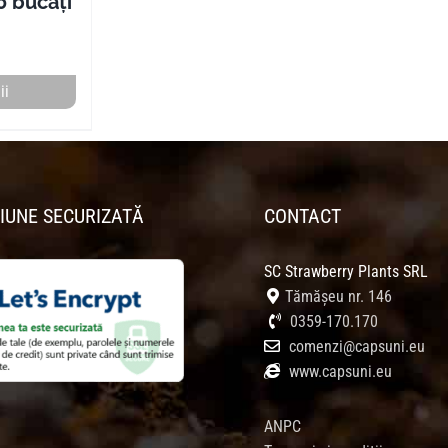
0 bucăți
ii
IUNE SECURIZATĂ
CONTACT
SC Strawberry Plants SRL
Tămășeu nr. 146
0359-170.170
comenzi@capsuni.eu
www.capsuni.eu
ANPC