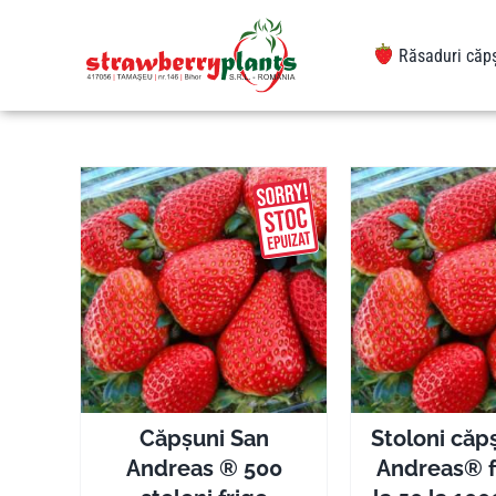
Sari
la
Răsaduri căp
conținut
Căpșuni San
Stoloni căp
Andreas ® 500
Andreas® f