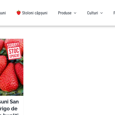
șuni
Stoloni căpșuni
Produse
Culturi
șuni San
rigo de