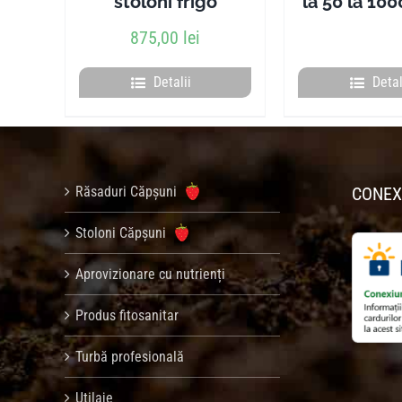
stoloni frigo
la 50 la 100
875,00
lei
Detalii
Detal
Răsaduri Căpșuni
CONEX
Stoloni Căpșuni
Aprovizionare cu nutrienți
Produs fitosanitar
Turbă profesională
Utilaje