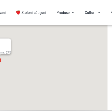
șuni
Stoloni căpșuni
Produse
Culturi
 nr. 275