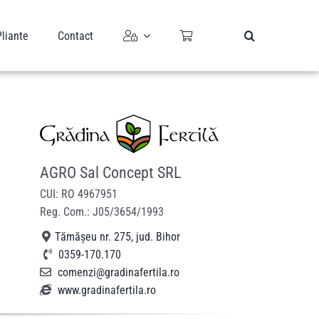
Pliante
Contact
AGRO Sal Concept SRL
CUI: RO 4967951
Reg. Com.: J05/3654/1993
Tămășeu nr. 275, jud. Bihor
0359-170.170
comenzi@gradinafertila.ro
www.gradinafertila.ro