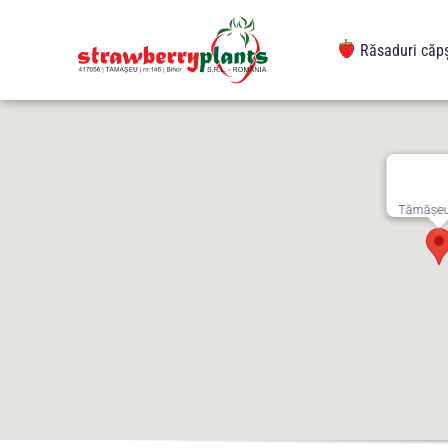
Sari
la
Răsaduri căp
conținut
Tămășeu