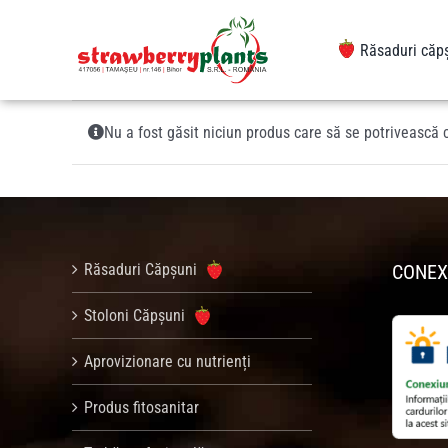
Sari
la
Răsaduri căp
conținut
Nu a fost găsit niciun produs care să se potrivească c
Răsaduri Căpșuni
CONEX
Stoloni Căpșuni
Aprovizionare cu nutrienți
Produs fitosanitar