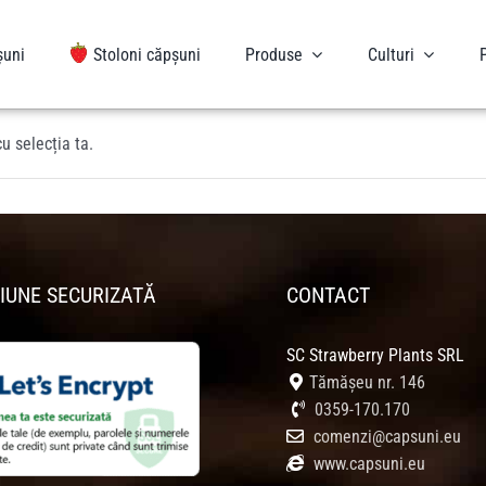
șuni
Stoloni căpșuni
Produse
Culturi
u selecția ta.
IUNE SECURIZATĂ
CONTACT
SC Strawberry Plants SRL
Tămășeu nr. 146
0359-170.170
comenzi@capsuni.eu
www.capsuni.eu