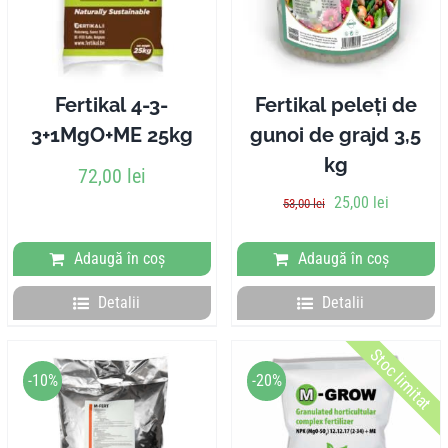
Pliante
Contact
Fertikal 4-3-
Fertikal peleți de
3+1MgO+ME 25kg
gunoi de grajd 3,5
Contul meu
kg
72,00
lei
Prețul
Prețul
25,00
lei
53,00
lei
Coșul meu
inițial
curent
a
este:
Adaugă în coș
Adaugă în coș
Caută
fost:
25,00 lei.
53,00 lei.
Detalii
Detalii
Stoc limitat
-10%
-20%