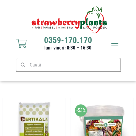
Sari
la
conținut
0359-170.170
Toggle
luni-vineri: 8:30 – 16:30
Navigat
Răsaduri căpșuni
Caută
Stoloni căpșuni
Produse
-53%
Culturi