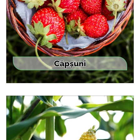
Căpșuni