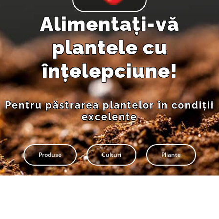
Pliante
Alimentați-vă
plantele cu
Contact
înțelepciune!
Contul meu
Pentru păstrarea plantelor în condiții
Coșul meu
excelente
Caută
Produse
Culturi
Pliante