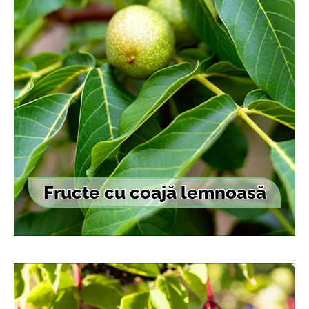
Fructe cu coajă lemnoasă