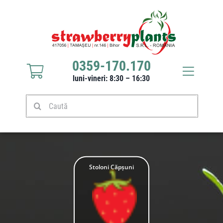
Sari
la
conținut
0359-170.170
Toggle
luni-vineri: 8:30 – 16:30
Navigat
Răsaduri căpșuni
Caută
Stoloni căpșuni
Produse
Stoloni Căpșuni
Culturi