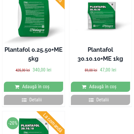
Plantafol 0.25.50+ME
Plantafol
5kg
30.10.10+ME 1kg
Prețul
Prețul
Prețul
Prețul
340,00
lei
47,00
lei
425,00
lei
59,00
lei
inițial
curent
inițial
curent
a
este:
a
este:
Adaugă în coș
Adaugă în coș
fost:
340,00 lei.
fost:
47,00 lei.
425,00 lei.
59,00 lei.
Detalii
Detalii
La comandă
-20%