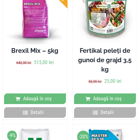
Pliante
Contact
Contul meu
Brexil Mix – 5kg
Fertikal peleți de
gunoi de grajd 3,5
Prețul
Prețul
515,00
lei
643,00
lei
Coșul meu
kg
inițial
curent
a
este:
Prețul
Prețul
25,00
lei
53,00
lei
Caută
fost:
515,00 lei.
inițial
curent
643,00 lei.
a
este:
Adaugă în coș
Adaugă în coș
fost:
25,00 lei.
53,00 lei.
Detalii
Detalii
-9%
-20%