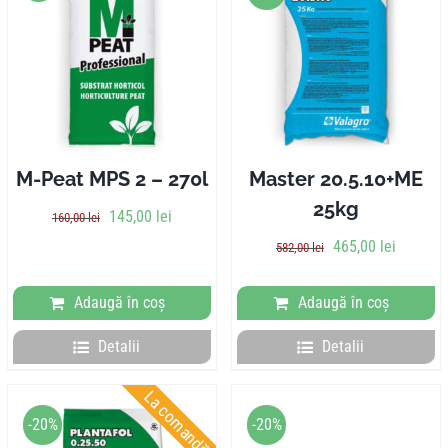
M-Peat MPS 2 – 270l
Master 20.5.10+ME
25kg
Prețul
Prețul
145,00
lei
160,00
lei
inițial
curent
Prețul
Prețul
465,00
lei
582,00
lei
a
este:
inițial
curent
fost:
145,00 lei.
a
este:
Adaugă în coș
Adaugă în coș
160,00 lei.
fost:
465,00 l
582,00 lei.
Detalii
Detalii
La comandă
-20%
-20%