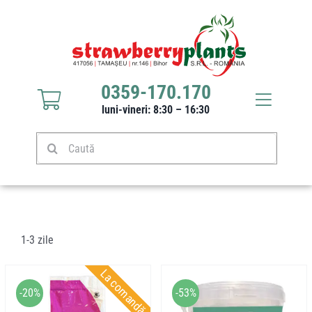
Sari
la
conținut
0359-170.170
Toggle
luni-vineri: 8:30 – 16:30
Navigat
Răsaduri căpșuni
Caută
Stoloni căpșuni
Produse
1-3 zile
La comandă
Culturi
-20%
-53%